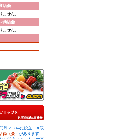
商店会
りません。
ン商店会
りません。
昭和２６年に設立、今現
店街（会）
があります、