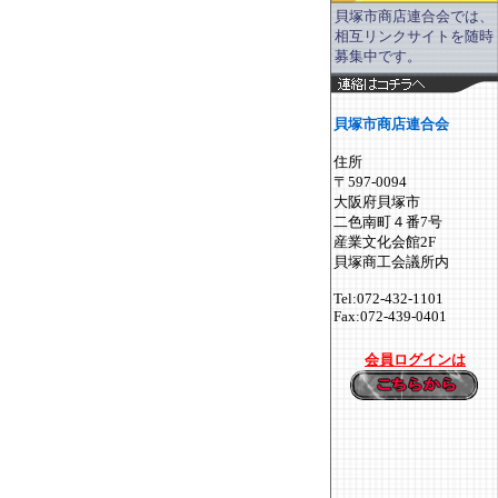
貝塚市商店連合会では、
相互リンクサイトを随時
募集中です。
貝塚市商店連合会
住所
〒597-0094
大阪府貝塚市
二色南町４番7号
産業文化会館2F
貝塚商工会議所内
Tel:072-432-1101
Fax:072-439-0401
会員ログインは