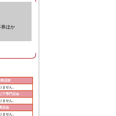
事券ほか
前商店街
りません。
ピア専門店会
りません。
商店会
りません。