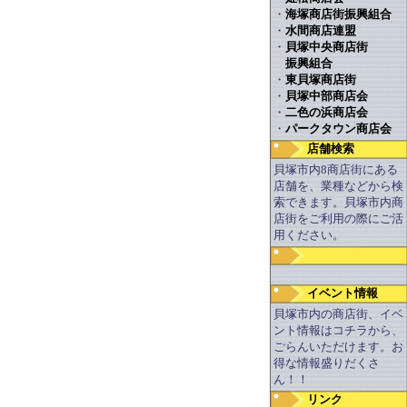
・
海塚商店街振興組合
・
水間商店連盟
・
貝塚中央商店街
振興組合
・
東貝塚商店街
・
貝塚中部商店会
・
二色の浜商店会
・
パークタウン商店会
店舗検索
貝塚市内8商店街にある
店舗を、業種などから検
索できます。貝塚市内商
店街をご利用の際にご活
用ください。
イベント情報
貝塚市内の商店街、イベ
ント情報はコチラから、
ごらんいただけます。お
得な情報盛りだくさ
ん！！
リンク