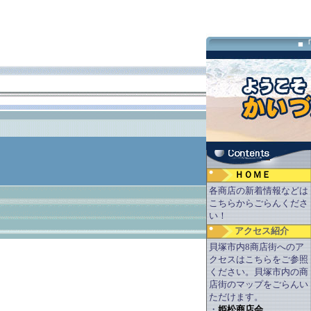
■
ＨＯＭＥ
各商店の新着情報などは
こちらからごらんくださ
い！
アクセス紹介
貝塚市内8商店街へのア
クセスはこちらをご参照
ください。貝塚市内の商
店街のマップをごらんい
ただけます。
・
姫松商店会