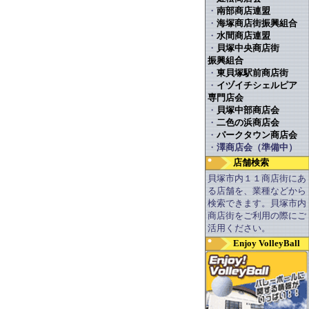
・
南部商店連盟
・
海塚商店街振興組合
・
水間商店連盟
・
貝塚中央商店街
振興組合
・
東貝塚駅前商店街
・
イヅイチシェルピア
専門店会
・
貝塚中部商店会
・
二色の浜商店会
・
パークタウン商店会
・
澤商店会（準備中）
店舗検索
貝塚市内１１商店街にあ
る店舗を、業種などから
検索できます。貝塚市内
商店街をご利用の際にご
活用ください。
Enjoy VolleyBall