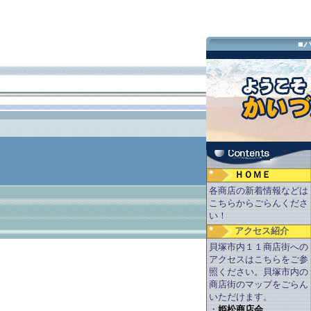
■
ＨＯＭＥ
各商店の新着情報などは
こちらからごらんくださ
い！
アクセス紹介
貝塚市内１１商店街への
アクセスはこちらをご参
照ください。貝塚市内の
商店街のマップをごらん
いただけます。
・
姫松商店会