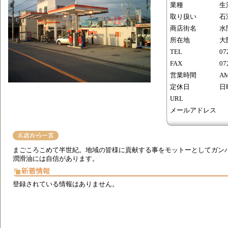
業種
生
取り扱い
石
商店街名
水
所在地
大
TEL
07
FAX
07
営業時間
AM
定休日
日
URL
メールアドレス
まごころこめて半世紀。地域の皆様に貢献する事をモットーとしてガン
潤滑油には自信があります。
登録されている情報はありません。