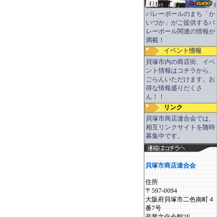
バレーボールのまち「か
いづか」がご提供するバ
レーボール関連の情報が
満載！
イベント情報
貝塚市内の商店街、イベ
ント情報はコチラから、
ごらんいただけます。お
得な情報盛りだくさ
ん！！
リンク
貝塚市商店連合会では、
相互リンクサイトを随時
募集中です。
貝塚市商店連合会
住所
〒597-0094
大阪府貝塚市二色南町４
番7号
産業文化会館2F