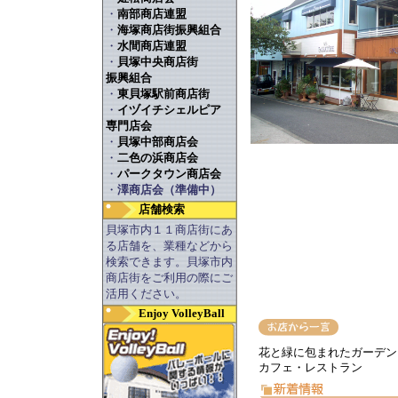
・
南部商店連盟
・
海塚商店街振興組合
・
水間商店連盟
・
貝塚中央商店街
振興組合
・
東貝塚駅前商店街
・
イヅイチシェルピア
専門店会
・
貝塚中部商店会
・
二色の浜商店会
・
パークタウン商店会
・
澤商店会（準備中）
店舗検索
貝塚市内１１商店街にあ
る店舗を、業種などから
検索できます。貝塚市内
商店街をご利用の際にご
活用ください。
Enjoy VolleyBall
花と緑に包まれたガーデン
カフェ・レストラン