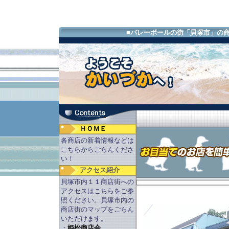
■バレーボールの街「貝塚市」の
ＨＯＭＥ
各商店の新着情報などは
こちらからごらんくださ
い！
アクセス紹介
貝塚市内１１商店街への
アクセスはこちらをご参
照ください。貝塚市内の
商店街のマップをごらん
いただけます。
・
姫松商店会