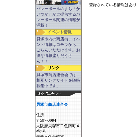
登録されている情報はあり
バレーボールのまち「か
いづか」がご提供するバ
レーボール関連の情報が
満載！
イベント情報
貝塚市内の商店街、イベ
ント情報はコチラから、
ごらんいただけます。お
得な情報盛りだくさ
ん！！
リンク
貝塚市商店連合会では、
相互リンクサイトを随時
募集中です。
貝塚市商店連合会
住所
〒597-0094
大阪府貝塚市二色南町４
番7号
産業文化会館2F