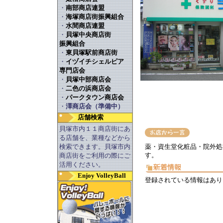
・
南部商店連盟
・
海塚商店街振興組合
・
水間商店連盟
・
貝塚中央商店街
振興組合
・
東貝塚駅前商店街
・
イヅイチシェルピア
専門店会
・
貝塚中部商店会
・
二色の浜商店会
・
パークタウン商店会
・
澤商店会（準備中）
店舗検索
貝塚市内１１商店街にあ
る店舗を、業種などから
検索できます。貝塚市内
薬・資生堂化粧品・院外処
す。
商店街をご利用の際にご
活用ください。
Enjoy VolleyBall
登録されている情報はあり