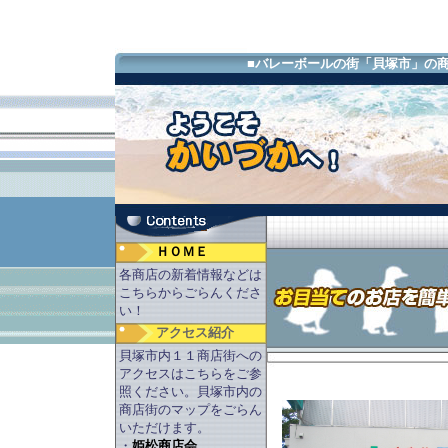
■バレーボールの街「貝塚市」の
ＨＯＭＥ
各商店の新着情報などは
こちらからごらんくださ
い！
アクセス紹介
貝塚市内１１商店街への
アクセスはこちらをご参
照ください。貝塚市内の
商店街のマップをごらん
いただけます。
・
姫松商店会