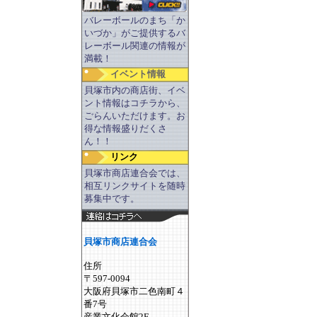
バレーボールのまち「か
いづか」がご提供するバ
レーボール関連の情報が
満載！
イベント情報
貝塚市内の商店街、イベ
ント情報はコチラから、
ごらんいただけます。お
得な情報盛りだくさ
ん！！
リンク
貝塚市商店連合会では、
相互リンクサイトを随時
募集中です。
貝塚市商店連合会
住所
〒597-0094
大阪府貝塚市二色南町４
番7号
産業文化会館2F