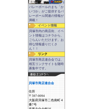
バレーボールのまち「か
いづか」がご提供するバ
レーボール関連の情報が
満載！
イベント情報
貝塚市内の商店街、イベ
ント情報はコチラから、
ごらんいただけます。お
得な情報盛りだくさ
ん！！
リンク
貝塚市商店連合会では、
相互リンクサイトを随時
募集中です。
貝塚市商店連合会
住所
〒597-0094
大阪府貝塚市二色南町４
番7号
産業文化会館2F