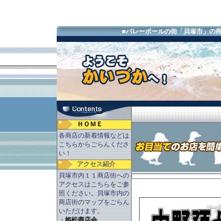
■バレーボールの街「貝塚市」の
ＨＯＭＥ
各商店の新着情報などは
こちらからごらんくださ
い！
アクセス紹介
貝塚市内１１商店街への
アクセスはこちらをご参
照ください。貝塚市内の
商店街のマップをごらん
いただけます。
・
姫松商店会