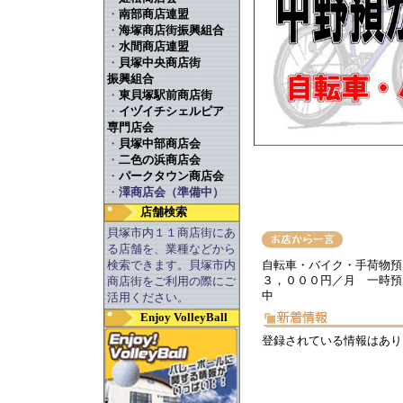
・
南部商店連盟
・
海塚商店街振興組合
・
水間商店連盟
・
貝塚中央商店街
振興組合
・
東貝塚駅前商店街
・
イヅイチシェルピア
専門店会
・
貝塚中部商店会
・
二色の浜商店会
・
パークタウン商店会
・
澤商店会（準備中）
店舗検索
貝塚市内１１商店街にあ
る店舗を、業種などから
検索できます。貝塚市内
自転車・バイク・手荷物預
３，０００円／月 一時預
商店街をご利用の際にご
中
活用ください。
Enjoy VolleyBall
登録されている情報はあり